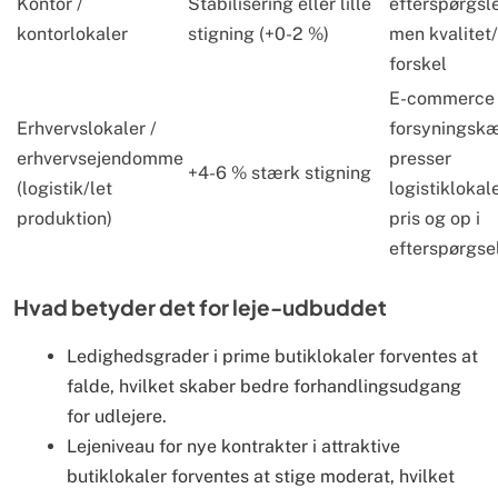
Kontor /
Stabilisering eller lille
efterspørgsl
kontorlokaler
stigning (+0-2 %)
men kvalitet
forskel
E-commerce
Erhvervslokaler /
forsyningsk
erhvervsejendomme
presser
+4-6 % stærk stigning
(logistik/let
logistiklokale
produktion)
pris og op i
efterspørgse
Hvad betyder det for leje-udbuddet
Ledighedsgrader i prime butiklokaler forventes at
falde, hvilket skaber bedre forhandlingsudgang
for udlejere.
Lejeniveau for nye kontrakter i attraktive
butiklokaler forventes at stige moderat, hvilket