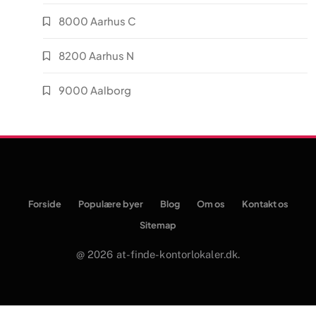
8000 Aarhus C
8200 Aarhus N
9000 Aalborg
Forside
Populære byer
Blog
Om os
Kontakt os
Sitemap
@ 2026 at-finde-kontorlokaler.dk.