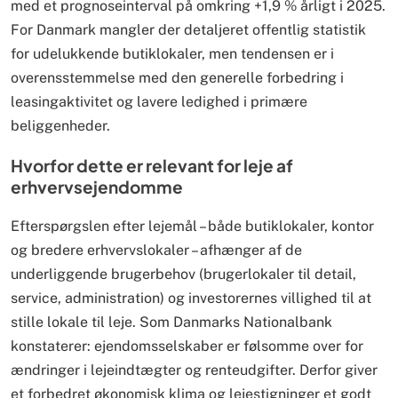
med et prognoseinterval på omkring +1,9 % årligt i 2025.
For Danmark mangler der detaljeret offentlig statistik
for udelukkende butiklokaler, men tendensen er i
overensstemmelse med den generelle forbedring i
leasing­aktivitet og lavere ledighed i primære
beliggenheder.
Hvorfor dette er relevant for leje af
erhvervsejendomme
Efterspørgslen efter lejemål – både butiklokaler, kontor
og bredere erhvervslokaler – afhænger af de
underliggende brugerbehov (brugerlokaler til detail,
service, administration) og investorernes villighed til at
stille lokale til leje. Som Danmarks Nationalbank
konstaterer: ejendomsselskaber er følsomme over for
ændringer i lejeindtægter og renteudgifter. Derfor giver
et forbedret økonomisk klima og lejestigninger et godt