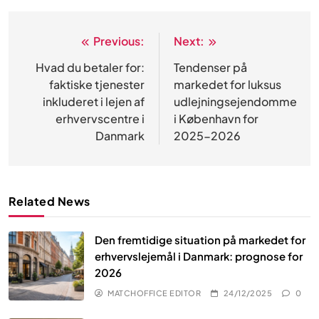
Previous:
Next:
Indlægsnavigation
Hvad du betaler for:
Tendenser på
faktiske tjenester
markedet for luksus
inkluderet i lejen af
udlejningsejendomme
erhvervscentre i
i København for
Danmark
2025-2026
Related News
Den fremtidige situation på markedet for
erhvervslejemål i Danmark: prognose for
2026
MATCHOFFICE EDITOR
24/12/2025
0