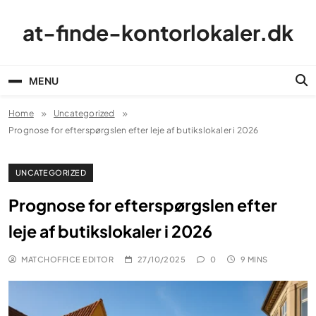
Skip
to
at-finde-kontorlokaler.dk
content
MENU
Home
Uncategorized
Prognose for efterspørgslen efter leje af butikslokaler i 2026
UNCATEGORIZED
Prognose for efterspørgslen efter
leje af butikslokaler i 2026
MATCHOFFICE EDITOR
27/10/2025
0
9 MINS