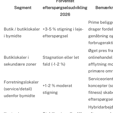
Forventet
Segment
efterspørgselsudvikling
Bemærkn
2026
Prime belig
Butik / butiklokaler
+3-5 % stigning i leje­
drager fordel
i bymidte
efterspørgsel
genåbning o
forbruger­akti
Øget pres fr
Butiklokaler i
Stagnation eller let
onlinehandel
sekundære zoner
fald (-1-2 %)
afflytning m
primære omr
Serviceorien
Forretningslokaler
+1-2 % moderat
koncepter (s
(service/detail)
stigning
fitness) skab
udenfor bymidte
efterspørgse
Hybridarbejd