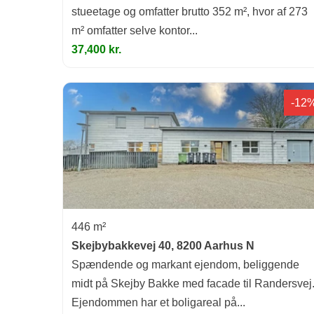
stueetage og omfatter brutto 352 m², hvor af 273
m² omfatter selve kontor...
37,400 kr.
-12
446 m²
Skejbybakkevej 40, 8200 Aarhus N
Spændende og markant ejendom, beliggende
midt på Skejby Bakke med facade til Randersvej
Ejendommen har et boligareal på...