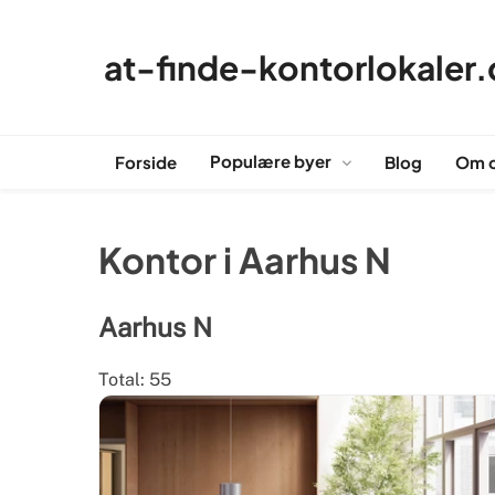
Skip
to
at-finde-kontorlokaler.
content
Populære byer
Forside
Blog
Om 
Kontor i Aarhus N
Aarhus N
Total: 55