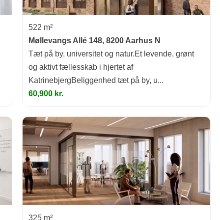
522 m²
Møllevangs Allé 148, 8200 Aarhus N
Tæt på by, universitet og natur.Et levende, grønt
og aktivt fællesskab i hjertet af
KatrinebjergBeliggenhed tæt på by, u...
60,900 kr.
325 m²